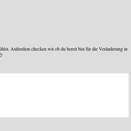
ühlst. Außerdem checken wir ob du bereit bist für die Veränderung in
🙂