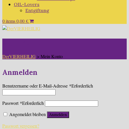
OIL-Lovers
Entgiftung
0 items
0,00
€
Mein Konto
DerVIERHEILIG
>
Mein Konto
Anmelden
Benutzername oder E-Mail-Adresse
*
Erforderlich
Passwort
*
Erforderlich
Angemeldet bleiben
Anmelden
Passwort vergessen?